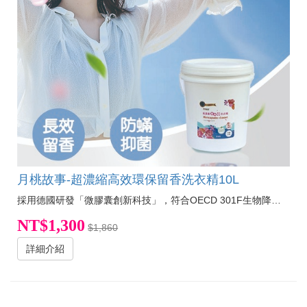
月桃故事-超濃縮高效環保留香洗衣精10L
採用德國研發「微膠囊創新科技」，符合OECD 301F生物降解測試，將香水包覆在膠囊中織物經由摩擦，清新的香氛會持續、慢慢地釋放，超長香氣可持續一整天。
NT$1,300
$1,860
詳細介紹