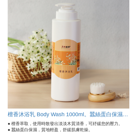
檀香沐浴乳 Body Wash 1000ml。蠶絲蛋白保濕，質地輕盈，舒緩肌膚乾燥。散發出淡淡木質清香，可紓緩您的壓力。
● 檀香萃取，使用時散發出淡淡木質清香，可紓緩您的壓力。
● 蠶絲蛋白保濕，質地輕盈，舒緩肌膚乾燥。