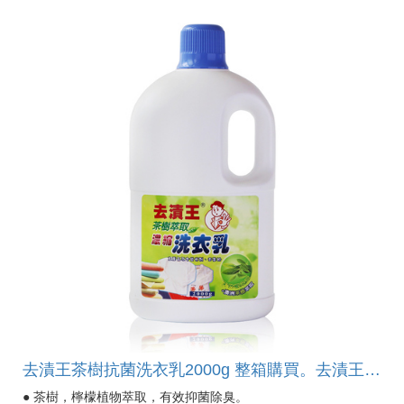
去漬王茶樹抗菌洗衣乳2000g 整箱購買。去漬王茶樹抗菌洗衣乳2000g。以天然椰子油衍生物洗淨配方，無添加人工色素，無壬酚、無磷。含茶樹、檸檬萃取，能去除衣物異味，讓衣物散發自然清新香氣。
● 茶樹，檸檬植物萃取，有效抑菌除臭。