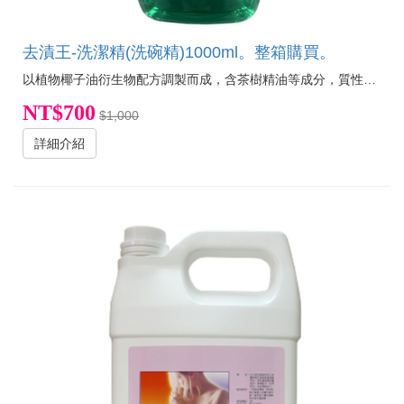
去漬王-洗潔精(洗碗精)1000ml。整箱購買。
以植物椰子油衍生物配方調製而成，含茶樹精油等成分，質性溫和，不傷玉手，為生物可分解，好洗易沖。
NT$700
$1,000
詳細介紹