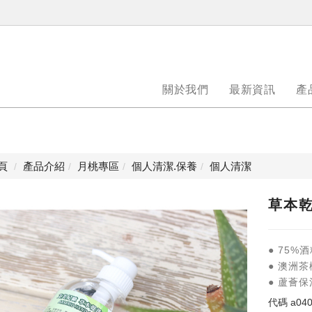
關於我們
最新資訊
產
頁
產品介紹
月桃專區
個人清潔.保養
個人清潔
草本
● 75
● 澳洲
● 蘆薈
代碼
a04