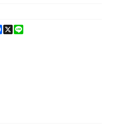
re
Facebook
X
Line