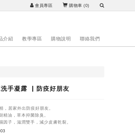
會員專區
購物車 (
0
)
品介紹
教學專區
購物說明
聯絡我們
乾洗手凝露 ▏防疫好朋友
%酒精，居家外出防疫好朋友。
茶樹精油，草本抑菌除臭。
保濕因子，滋潤雙手，減少皮膚乾裂。
003