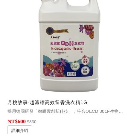
月桃故事-超濃縮高效留香洗衣精1G
採用德國研發「微膠囊創新科技」，符合OECD 301F生物降解測試，將香水包覆在膠囊中織物經由摩擦，清新的香氛會持續、慢慢地釋放，超長香氣可持續一整天。
NT$600
$860
詳細介紹