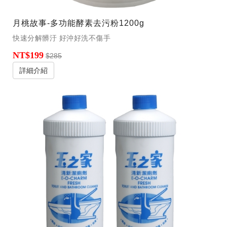
月桃故事-多功能酵素去污粉1200g
快速分解髒汙 好沖好洗不傷手
NT$199
$285
詳細介紹