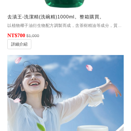
去漬王-洗潔精(洗碗精)1000ml。整箱購買。
以植物椰子油衍生物配方調製而成，含茶樹精油等成分，質性溫和，不傷玉手，為生物可分解，好洗易沖。
NT$700
$1,000
詳細介紹