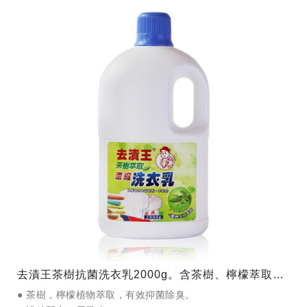
去漬王茶樹抗菌洗衣乳2000g。含茶樹、檸檬萃取，能去除衣物異味，讓衣物散發自然清新香氣。
● 茶樹，檸檬植物萃取，有效抑菌除臭。