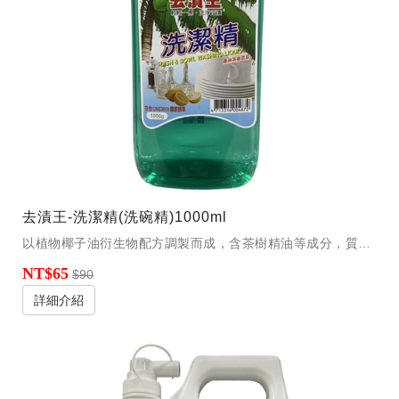
去漬王-洗潔精(洗碗精)1000ml
以植物椰子油衍生物配方調製而成，含茶樹精油等成分，質性溫和，不傷玉手，為生物可分解，好洗易沖。
NT$65
$90
詳細介紹