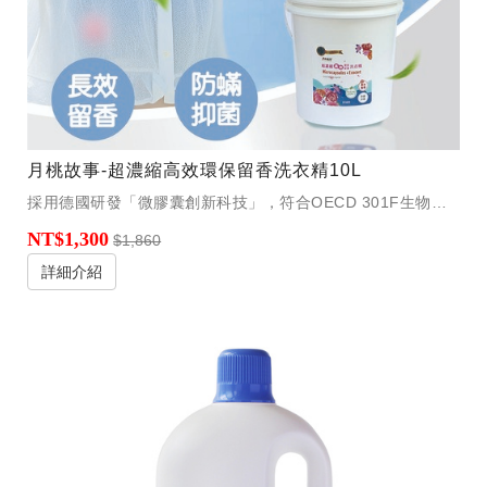
月桃故事-超濃縮高效環保留香洗衣精10L
採用德國研發「微膠囊創新科技」，符合OECD 301F生物降解測試，將香水包覆在膠囊中織物經由摩擦，清新的香氛會持續、慢慢地釋放，超長香氣可持續一整天。
NT$1,300
$1,860
詳細介紹