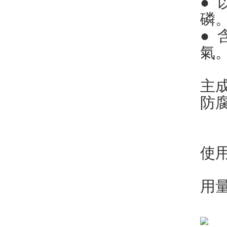
●
磷
●
氣
主
防
使
用