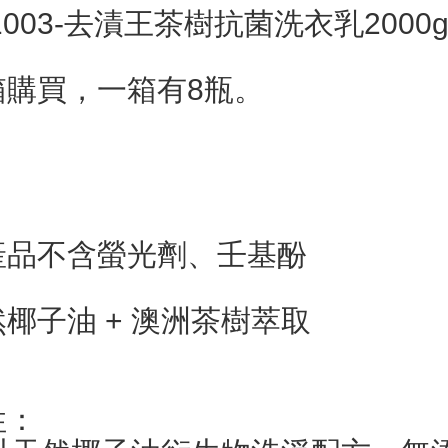
1003-去漬王茶樹抗菌洗衣乳200
箱購買，一箱有8瓶。
產品不含螢光劑、壬基酚
椰子油 + 澳洲茶樹萃取
性：