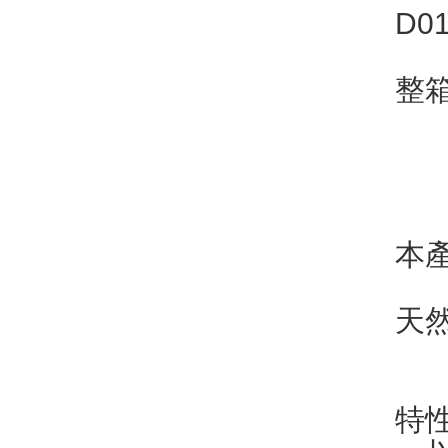
D0
整
本
天然
特