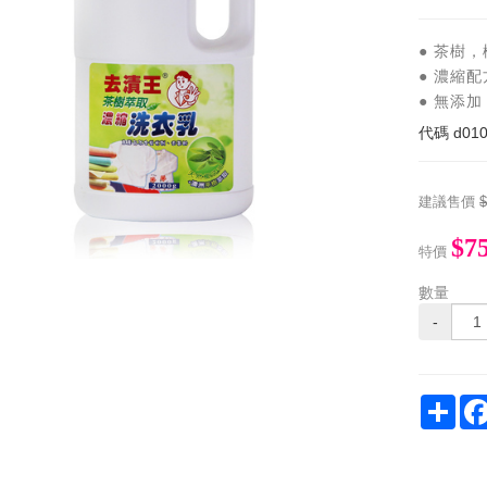
● 茶樹
● 濃縮
● 無添
代碼
d010
建議售價
$
$7
特價
數量
-
Sha