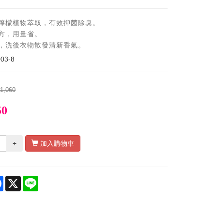
，檸檬植物萃取，有效抑菌除臭。
配方，用量省。
加，洗後衣物散發清新香氣。
03-8
1,060
50
+
加入購物車
re
Facebook
X
Line