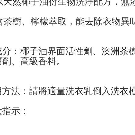
 以天然椰子油衍生物洗淨配方，無
。
 含茶樹、檸檬萃取，能去除衣物異
。
成分：椰子油界面活性劑、澳洲茶
腐劑、高級香料。
用方法：請將適量洗衣乳倒入洗衣
量指示：