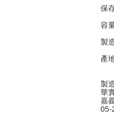
保
容量
製
產
製
華
嘉
05