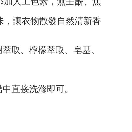
添加人工色素，無壬酚、無
味，讓衣物散發自然清新香
樹萃取、檸檬萃取、皂基、
槽中直接洗滌即可。