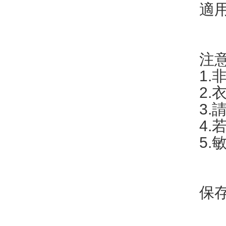
適
注
1
2
3
4
5
保