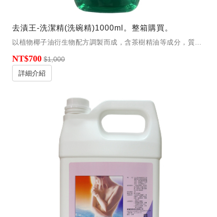
去漬王-洗潔精(洗碗精)1000ml。整箱購買。
以植物椰子油衍生物配方調製而成，含茶樹精油等成分，質性溫和，不傷玉手，為生物可分解，好洗易沖。
NT$700
$1,000
詳細介紹