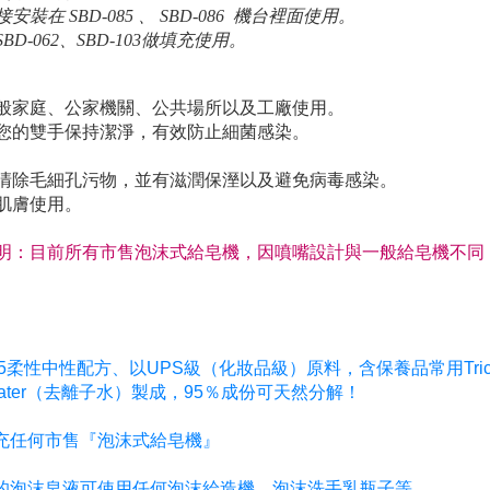
安裝在 SBD-085 、 SBD-086 機台裡面使用。
SBD-062、SBD-103做填充使用。
般家庭、公家機關、公共場所以及工廠使用。
您的雙手保持潔淨，有效防止細菌感染。
清除毛細孔污物，並有滋潤保溼以及避免病毒感染。
肌膚使用。
明：目前所有市售泡沫式給皂機，因噴嘴設計與一般給皂機不同
6.5柔性中性配方、以UPS級（化妝品級）原料，含保養品常用Tric
Water（去離子水）製成，95％成份可天然分解！
填充任何市售『泡沫式給皂機』
面的泡沫皂液可使用任何泡沫給造機、泡沫洗手乳瓶子等