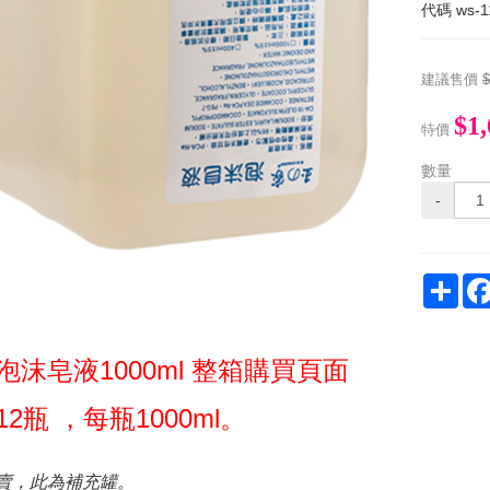
代碼
ws-1
建議售價
$
$1
特價
數量
-
Sha
泡沫皂液1000ml 整箱購買頁面
2瓶 ，每瓶1000ml。
賣，此為補充罐。