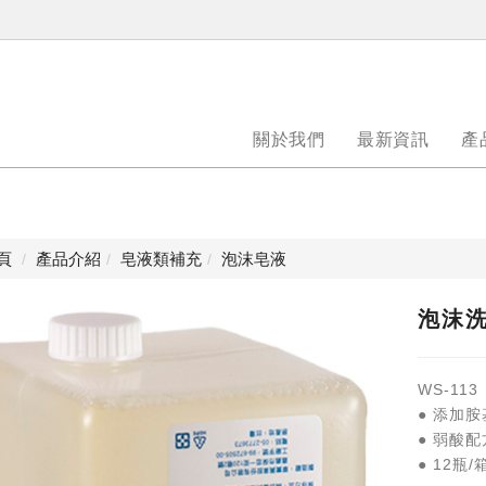
關於我們
最新資訊
產
頁
產品介紹
皂液類補充
泡沫皂液
泡沫洗手
WS-113
● 添加
● 弱酸
● 12瓶/