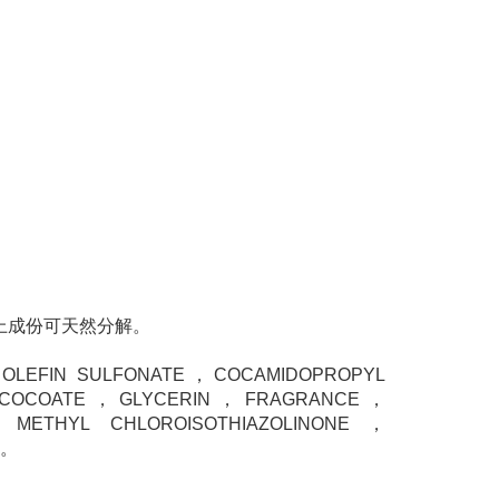
以上成份可天然分解。
 OLEFIN SULFONATE，COCAMIDOPROPYL
L COCOATE，GLYCERIN，FRAGRANCE，
ETHYL CHLOROISOTHIAZOLINONE，
R。