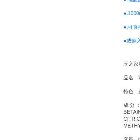
●.10
●.可直
●或倒入
玉之家
品名：
特色：
成分：S
BETA
CITR
METHY
容量：□