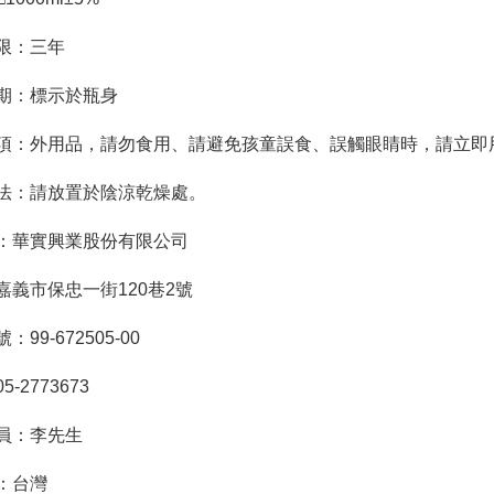
限：三年
期：標示於瓶身
項：外用品，請勿食用、請避免孩童誤食、誤觸眼睛時，請立即
法：請放置於陰涼乾燥處。
：華實興業股份有限公司
嘉義市保忠一街120巷2號
99-672505-00
-2773673
人員：李先生
：台灣