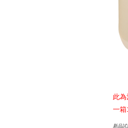
此為
一箱1
新品試