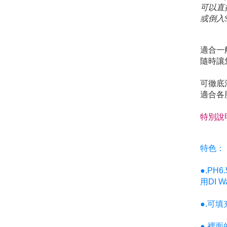
可以直接
​或倒入
適合一
隨時讓
可徹底
適合各
特別說
特色：
●.PH
用DI 
●.可
●.裡