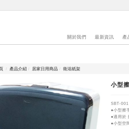
關於我們
最新資訊
產
頁
產品介紹
居家日用商品
衛浴紙架
小型擦
SBT-00
●小型擦
●適用於
●小型空