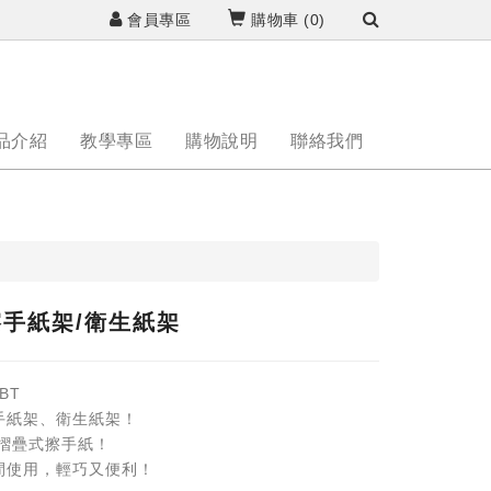
會員專區
購物車 (
0
)
品介紹
教學專區
購物說明
聯絡我們
手紙架/衛生紙架
1BT
手紙架、衛生紙架！
 摺疊式擦手紙！
間使用，輕巧又便利！