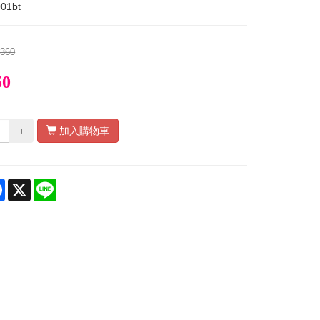
001bt
$360
50
+
加入購物車
re
Facebook
X
Line