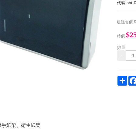
代碼
sbt-
建議售價
$2
特價
數量
-
Sha
擦手紙架、衛生紙架