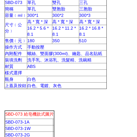
SBD-073
單孔
雙孔
三孔
簡稱
單孔
雙胞胎
三胞胎
容量﹝ml﹞
300*1
300*2
300*3
高 * 寬 * 深
高 * 寬 * 深
高 * 寬 * 深
尺寸﹝公
16.2 * 5.6 *
16.2 * 11.2 *
16.2 * 16.8 *
分﹞
8.1
8.1
8.1
售價﹝元﹞
180
350
510
操作方式
手動按壓
內附配件
螺絲、雙面膠(300ml)、鑰匙、品名貼紙
裝填洗劑
洗手乳、沐浴乳、洗髮精、洗碗精
材質
ABS
樣式選擇
瓶身
白色
上蓋及按鈕
白色、電鍍、灰色
SBD-073 給皂機款式圖片
SBD-073-1A
SBD-073-1W
SBD-073-2G