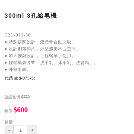
300ml 3孔給皂機
SBD-073-3C
● 特殊按閥設計，液體會自動回吸。
● 設計俐落簡約，外型超美不占空間。
● 加大按鈕設計，可輕鬆單手使用。
● 輕鬆填裝各式「洗手乳、沐浴乳、洗髮精」。
● 外殼附鎖。
代碼
sbd-073-3c
建議售價
$770
$600
特價
數量
-
+