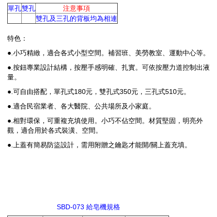
單孔
雙孔
注意事項
雙孔及三孔的背板均為相連
特色：
●.小巧精緻，適合各式小型空間。補習班、美勞教室、運動中心等。
●.按鈕專業設計結構，按壓手感明確、扎實。可依按壓力道控制出液
量。
●.可自由搭配，單孔式180元，雙孔式350元，三孔式510元。
●.適合民宿業者、各大醫院、公共場所及小家庭。
●.相對環保，可重複充填使用。小巧不佔空間。材質堅固，明亮外
觀，適合用於各式裝潢、空間。
●.上蓋有簡易防盜設計，需用附贈之鑰匙才能開/關上蓋充填。
SBD-073 給皂機規格