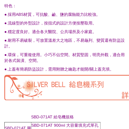
特色：
●.採用
ABS材質，可抗酸、鹼、鹽的腐蝕能力比較強。
●.流線型的外型設計，按扭式的設計方便按壓取用。
●.穩定度良好。適合各大醫院、公共場所及小家庭。
●.耐用不易破裂，可放置溫差大之地區，不易龜列、變質還有防盜設
計。
●.環保，可重複使用。小巧不佔空間。材質堅固，明亮外觀，適合用
於各式裝潢、空間。
●.上蓋有簡易防盜設計，需用附贈之鑰匙才能開/關上蓋充填。
SBD-071AT 給皂機規格
SBD-071AT 900ml 大容量填充式單孔
SBD-071AT 圖