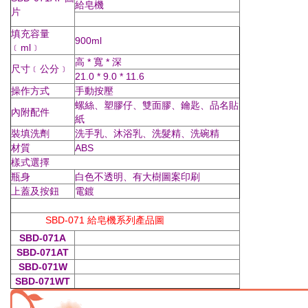
給皂機
片
填充容量
900ml
﹝ml﹞
高 * 寬 * 深
尺寸﹝公分﹞
21.0 * 9.0 * 11.6
操作方式
手動按壓
螺絲、塑膠仔、雙面膠、鑰匙、品名貼
內附配件
紙
裝填洗劑
洗手乳、沐浴乳、洗髮精、洗碗精
材質
ABS
樣式選擇
瓶身
白色不透明、有大樹圖案印刷
上蓋及按鈕
電鍍
SBD-071 給皂機系列產品圖
SBD-071A
SBD-071AT
SBD-071W
SBD-071WT