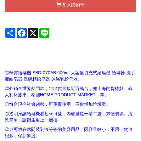
加入購物車
Share
Facebook
X
Line
◎華實給皂機 SBD-070AB 900ml 大容量填充式給皂機 給皂器 洗手
液給皂器 洗碗精給皂器 沐浴乳給皂器。
◎外銷全世界熱門款，年出貨量接近百萬台，如上海的肯德雞、義
大利休旅車、泰國HOME PRODUCT MARKET…等。
◎符合現今社會趨勢，可重覆使用，不會增加垃圾量。
◎透明身讓給皂機看起來可愛，內容量也一清二處，方便裝填。清
洗簡單，讓衛生更上一層樓。
◎亦可放在房間裝乳液等等的美容用品，因容量較小，不用一次倒
很多，保新鮮度。