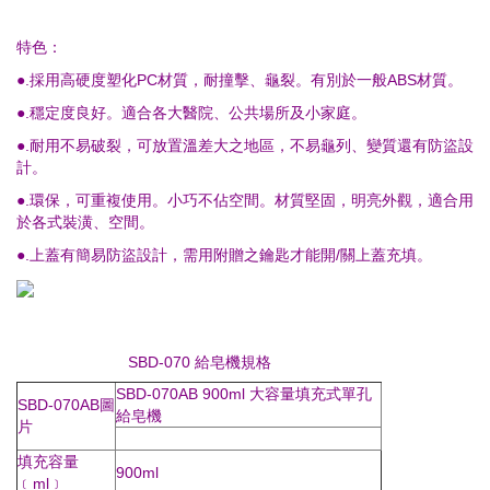
特色：
●.採用高硬度塑化PC材質，耐撞擊、龜裂。有別於一般ABS材質。
●.穩定度良好。適合各大醫院、公共場所及小家庭。
●.耐用不易破裂，可放置溫差大之地區，不易龜列、變質還有防盜設
計。
●.環保，可重複使用。小巧不佔空間。材質堅固，明亮外觀，適合用
於各式裝潢、空間。
●.上蓋有簡易防盜設計，需用附贈之鑰匙才能開/關上蓋充填。
SBD-070 給皂機規格
SBD-070AB 900ml 大容量填充式單孔
SBD-070AB圖
給皂機
片
填充容量
900ml
﹝ml﹞