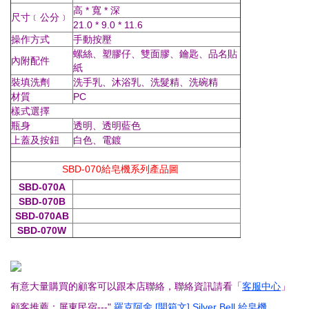
高 * 寬 * 深
尺寸﹝公分﹞
21.0 * 9.0 * 11.6
操作方式
手動按壓
螺絲、塑膠仔、雙面膠、鑰匙、品名貼
內附配件
紙
裝填洗劑
洗手乳、沐浴乳、洗髮精、洗碗精
材質
PC
樣式選擇
瓶身
透明、透明藍色
上蓋及按鈕
白色、電鍍
SBD-070給皂機系列產品圖
SBD-070A
SBD-070B
SBD-070AB
SBD-070W
有意大量購買的顧客可以跟本店聯絡，聯絡資訊請看「
客服中心
」
顧客推薦：屏東民宿---"
羅克阿舍
[開箱文] Silver Bell 給皂機