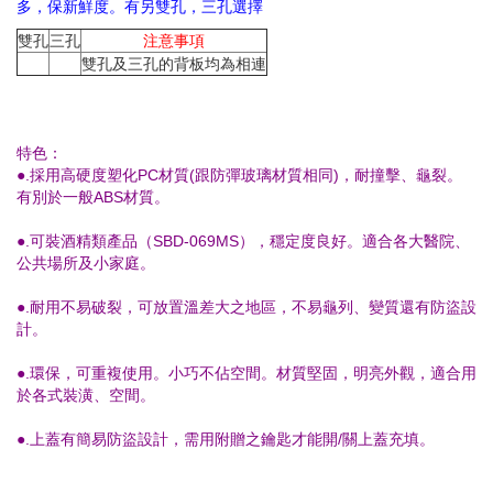
多，保新鮮度。有另雙孔，三孔選擇
雙孔
三孔
注意事項
雙孔及三孔的背板均為相連
特色：
●.採用高硬度塑化PC材質(跟防彈玻璃材質相同)，耐撞擊、龜裂。
有別於一般ABS材質。
●.可裝酒精類產品（SBD-069MS），穩定度良好。適合各大醫院、
公共場所及小家庭。
●.耐用不易破裂，可放置溫差大之地區，不易龜列、變質還有防盜設
計。
●.環保，可重複使用。小巧不佔空間。材質堅固，明亮外觀，適合用
於各式裝潢、空間。
●.上蓋有簡易防盜設計，需用附贈之鑰匙才能開/關上蓋充填。