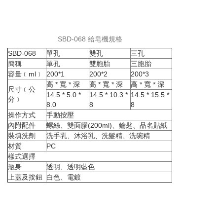
SBD-068 給皂機規格
SBD-068
單孔
雙孔
三孔
簡稱
單孔
雙胞胎
三胞胎
容量﹝ml﹞
200*1
200*2
200*3
高 * 寬 * 深
高 * 寬 * 深
高 * 寬 * 深
尺寸﹝公
14.5 * 5.0 *
14.5 * 10.3 *
14.5 * 15.5 *
分﹞
8.0
8
8
操作方式
手動按壓
內附配件
螺絲、雙面膠(200ml)、鑰匙、品名貼紙
裝填洗劑
洗手乳、沐浴乳、洗髮精、洗碗精
材質
PC
樣式選擇
瓶身
透明、透明藍色
上蓋及按鈕
白色、電鍍