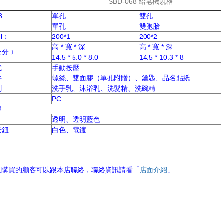
SBD-068 給皂機規格
8
單孔
雙孔
單孔
雙胞胎
l﹞
200*1
200*2
高 * 寬 * 深
高 * 寬 * 深
公分﹞
14.5 * 5.0 * 8.0
14.5 * 10.3 * 8
式
手動按壓
件
螺絲、雙面膠（單孔附贈）、鑰匙、品名貼紙
劑
洗手乳、沐浴乳、洗髮精、洗碗精
PC
擇
透明、透明藍色
按鈕
白色、電鍍
量購買的顧客可以跟本店聯絡，聯絡資訊請看「
店面介紹
」