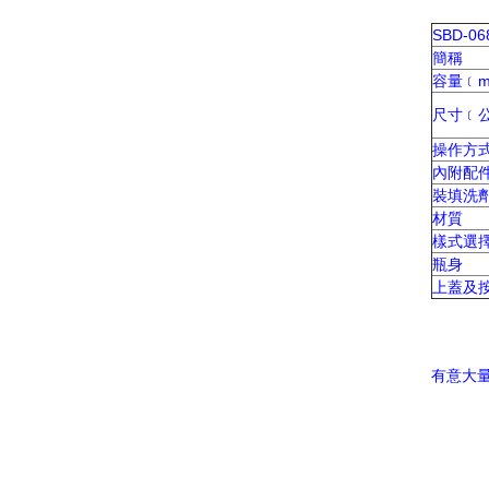
SBD-06
簡稱
容量﹝m
尺寸﹝
操作方
內附配
裝填洗
材質
樣式選
瓶身
上蓋及
有意大