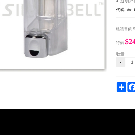
● 透明
代碼
sbd-
建議售價
$2
特價
數量
-
Sha