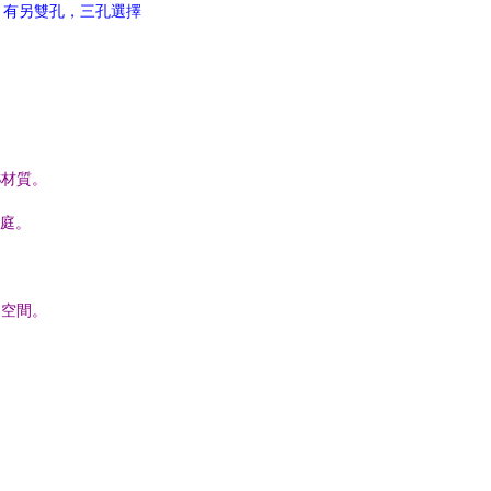
。有另雙孔，三孔選擇
S材質。
家庭。
、空間。