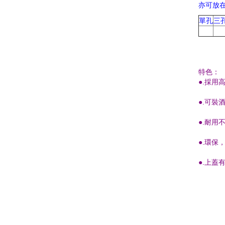
亦可放
單孔
三
特色：
●.採用
●.可裝
●.耐
●.環
●.上蓋