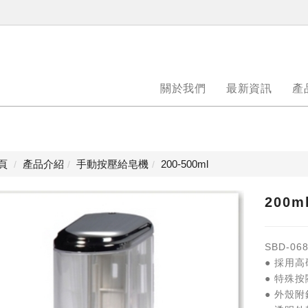
關於我們
最新資訊
產
頁
產品介紹
手動按壓給皂機
200-500ml
200
SBD-068
● 採用
● 特殊
● 外殼