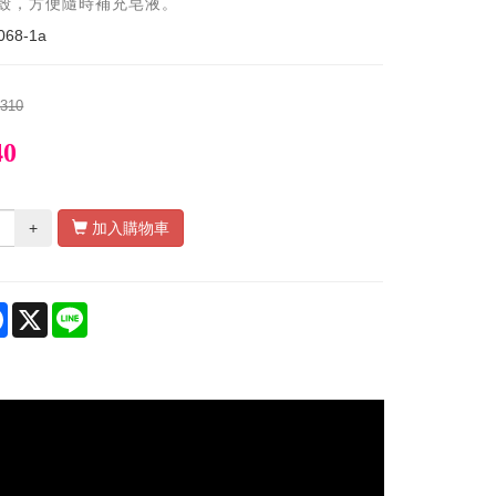
外殼，方便隨時補充皂液。
068-1a
$310
40
+
加入購物車
re
Facebook
X
Line