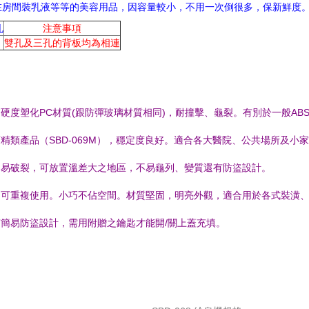
在房間裝乳液等等的美容用品，因容量較小，不用一次倒很多，保新鮮度
孔
注意事項
雙孔及三孔的背板均為相連
高硬度塑化PC材質(跟防彈玻璃材質相同)，耐撞擊、龜裂。有別於一般AB
酒精類產品（SBD-069M），穩定度良好。適合各大醫院、公共場所及小
用不易破裂，可放置溫差大之地區，不易龜列、變質還有防盜設計。
保，可重複使用。小巧不佔空間。材質堅固，明亮外觀，適合用於各式裝潢
有簡易防盜設計，需用附贈之鑰匙才能開/關上蓋充填。