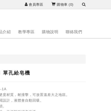
會員專區
購物車 (
0
)
品介紹
教學專區
購物說明
聯絡我們
ml 單孔給皂機
-1A
高硬度材質，耐撞擊，可放置溫差大之地區。
按閥設計，液體會自動回吸。
附鎖。