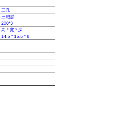
三孔
三胞胎
200*3
高 * 寬 * 深
14.5 * 15.5 * 8