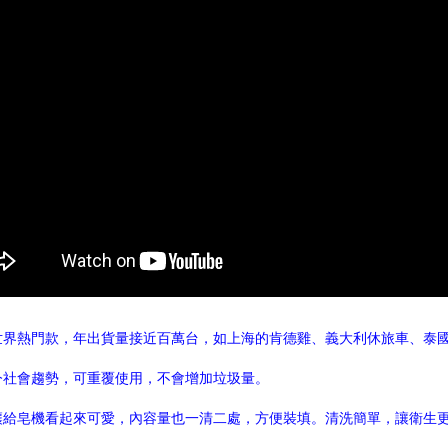
界熱門款，年出貨量接近百萬台，如上海的肯德雞、義大利休旅車、泰國HOME
今社會趨勢，可重覆使用，不會增加垃圾量。
讓給皂機看起來可愛，內容量也一清二處，方便裝填。清洗簡單，讓衛生