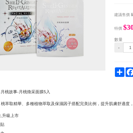
建議售價
$3
特價
數量
-
Sha
08-月桃故事-月桃煥采面膜5入
月桃萃取精華、多種植物萃取及保濕因子搭配完美比例，提升肌膚舒適度
,升級上市
服貼