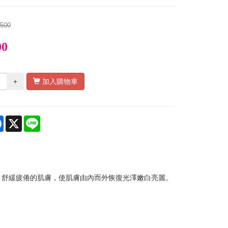
$500
00
+
加入購物車
re
Facebook
X
Line
，舒緩疲倦的肌膚，使肌膚由內而外恢復光澤嫩白亮麗。