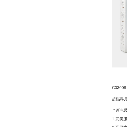
C030
超臨界
全新包裝
1.完美