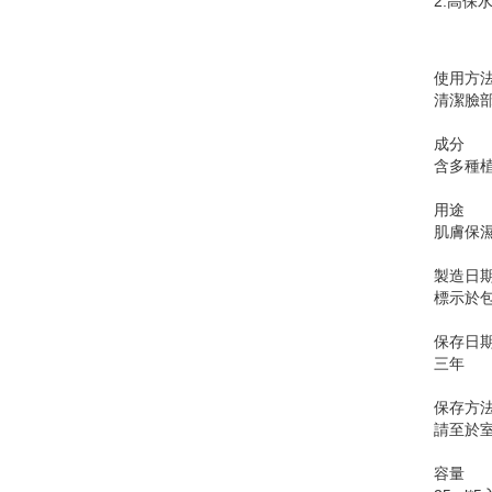
2.高保
使用方
清潔臉部
成分
含多種
用途
肌膚保
製造日期
標示於
保存日
三年
保存方
請至於
容量