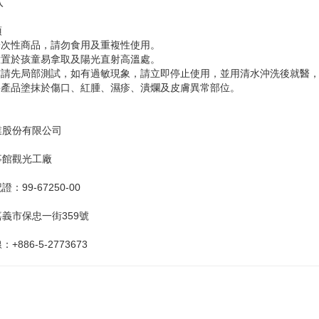
入
項
一次性商品，請勿食用及重複性使用。
放置於孩童易拿取及陽光直射高溫處。
用前請先局部測試，如有過敏現象，請立即停止使用，並用清水沖洗後就醫
勿將產品塗抹於傷口、紅腫、濕疹、潰爛及皮膚異常部位。
業股份有限公司
事館觀光工廠
：99-67250-00
義市保忠一街359號
+886-5-2773673