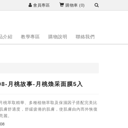
會員專區
購物車 (
0
)
品介紹
教學專區
購物說明
聯絡我們
008-月桃故事-月桃煥采面膜5入
界月桃萃取精華、多種植物萃取及保濕因子搭配完美比
肌膚舒適度，舒緩疲倦的肌膚，使肌膚由內而外恢復
亮麗。
008