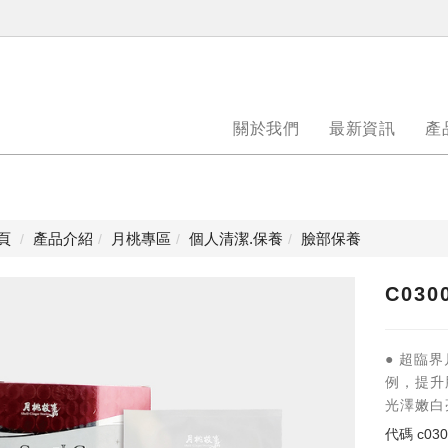
關於我們
最新資訊
產
頁
產品介紹
月桃專區
個人清潔.保養
臉部保養
C03
● 超臨
例，提升
光澤嫩白
代碼
c03