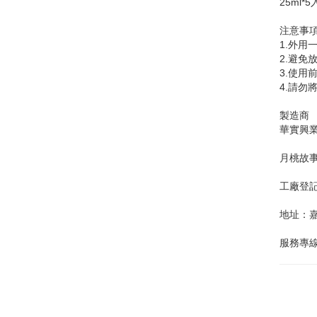
25ml*5
注意事
1.外用
2.避免
3.使
4.請
製造商
華實興
月桃故
工廠登記證
地址：嘉
服務專線：