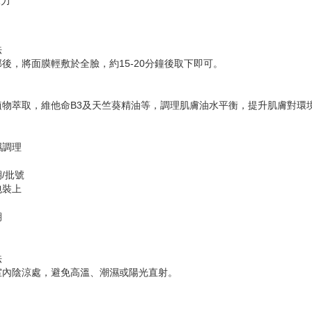
水力
法
後，將面膜輕敷於全臉，約15-20分鐘後取下即可。
植物萃取，維他命B3及天竺葵精油等，調理肌膚油水平衡，提升肌膚對環
濕調理
/批號
包裝上
期
法
室內陰涼處，避免高溫、潮濕或陽光直射。