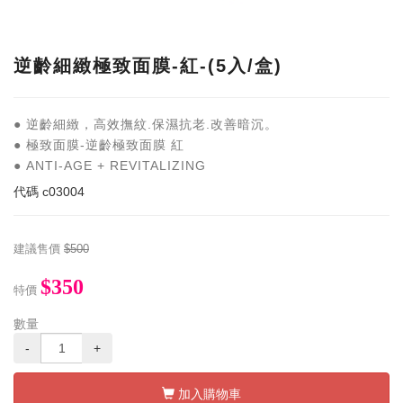
逆齡細緻極致面膜-紅-(5入/盒)
● 逆齡細緻，高效撫紋.保濕抗老.改善暗沉。
● 極致面膜-逆齡極致面膜 紅
● ANTI-AGE + REVITALIZING
代碼
c03004
建議售價
$500
$350
特價
數量
-
+
加入購物車