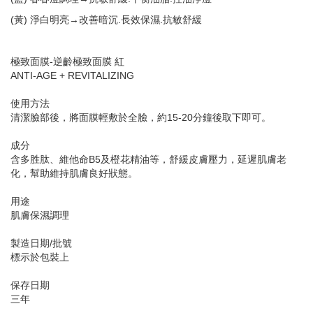
(黃) 淨白明亮→改善暗沉.長效保濕.抗敏舒緩
極致面膜-逆齡極致面膜 紅
ANTI-AGE + REVITALIZING
使用方法
清潔臉部後，將面膜輕敷於全臉，約15-20分鐘後取下即可。
成分
含多胜肽、維他命B5及橙花精油等，舒緩皮膚壓力，延遲肌膚老
化，幫助維持肌膚良好狀態。
用途
肌膚保濕調理
製造日期/批號
標示於包裝上
保存日期
三年