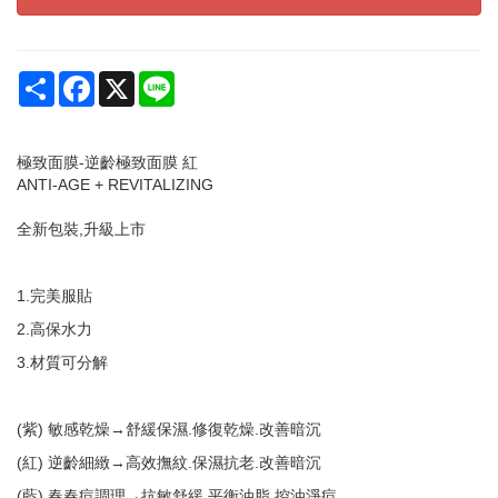
Share
Facebook
X
Line
極致面膜-逆齡極致面膜 紅
ANTI-AGE + REVITALIZING
全新包裝,升級上市
1.完美服貼
2.高保水力
3.材質可分解
(紫) 敏感乾燥→舒緩保濕.修復乾燥.改善暗沉
(紅) 逆齡細緻→高效撫紋.保濕抗老.改善暗沉
(藍) 春春痘調理→抗敏舒緩.平衡油脂.控油淨痘