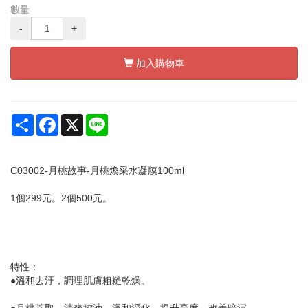
數量
-
+
加入購物車
Share
Facebook
X
Line
C03002-月桃故事-月桃煥采水凝膜100ml
1個299元。2個500元。
特性：
●溫和去汙，調理肌膚粗糙乾燥。