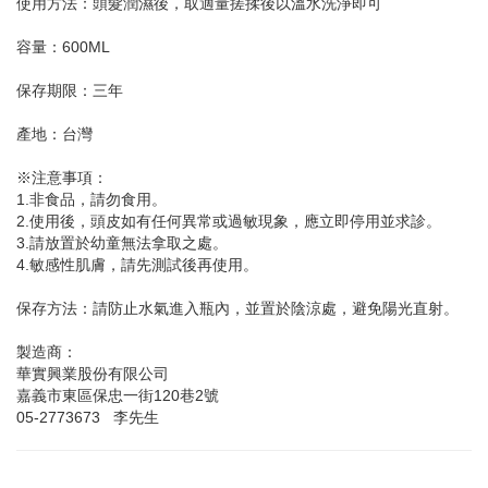
使用方法：頭髮潤濕後，取適量搓揉後以溫水洗淨即可
容量：600ML
保存期限：三年
產地：台灣
※注意事項：
1.非食品，請勿食用。
2.使用後，頭皮如有任何異常或過敏現象，應立即停用並求診。
3.請放置於幼童無法拿取之處。
4.敏感性肌膚，請先測試後再使用。
保存方法：請防止水氣進入瓶內，並置於陰涼處，避免陽光直射。
製造商：
華實興業股份有限公司
嘉義市東區保忠一街120巷2號
05-2773673 李先生