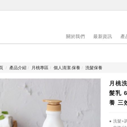
關於我們
最新資訊
產
頁
產品介紹
月桃專區
個人清潔.保養
洗髮保養
月桃洗
髮乳 
養 三
● 洗髮+