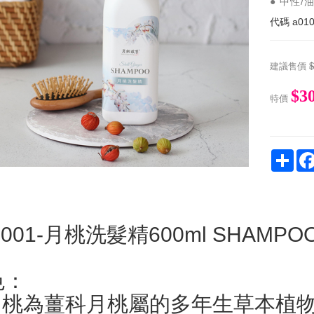
● 中性/
代碼
a01
建議售價
$3
特價
Sha
1001-月桃洗髮精600ml SHAMPO
色：
 月桃為薑科月桃屬的多年生草本植