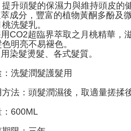
，提升頭髮的保濕力與維持頭皮的
 植萃成分，豐富的植物黃酮多酚及
月桃洗髮乳。
 採用CO2超臨界萃取之月桃精華
髮色明亮不易褪色。
 適用染髮燙髮、各式髮質。
途：洗髮潤髮護髮用
用方法：頭髮潤濕後，取適量搓揉
：600ML
存期限：三年