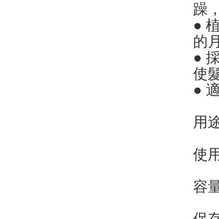
躁
●
的
●
使
●
用
使
容量
保