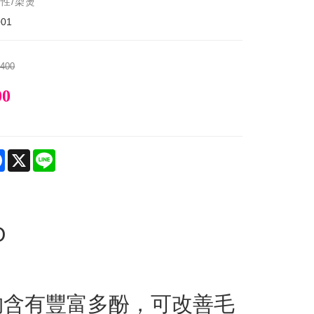
油性/染燙
001
$400
00
re
Facebook
X
Line
O
物含有豐富多酚，可改善毛