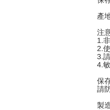
產
注
1
2
3
4
保
請
製