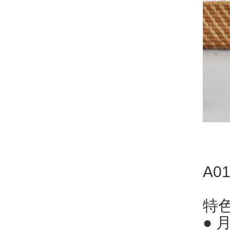
A0
特
●