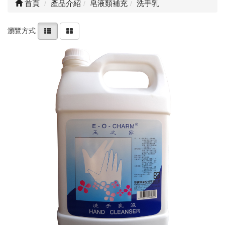
首頁
產品介紹
皂液類補充
洗手乳
瀏覽方式