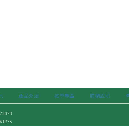
訊
產品介紹
教學專區
購物說明
73673
51275