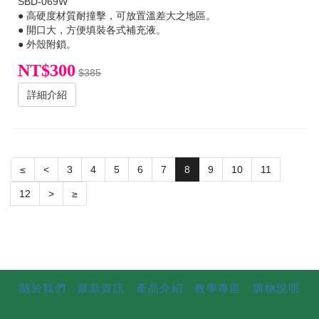
SBD-069W
● 高硬度材質耐撞擊，可放置溫差大之地區。
● 開口大，方便填裝各式補充液。
● 外殼附鎖。
NT$300
$385
詳細介紹
≤
<
3
4
5
6
7
8
9
10
11
12
>
≥
關於我們
最新資訊
產品介紹
教學專區
購物說明