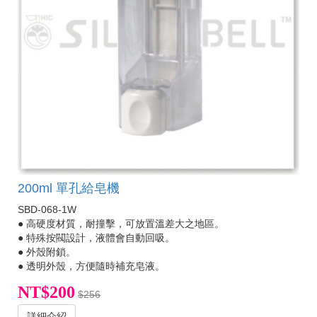
200ml 單孔給皂機
SBD-068-1W
● 高硬度材質，耐撞擊，可放置溫差大之地區。
● 特殊按閥設計，液體會自動回吸。
● 外殼附鎖。
● 透明外殼，方便隨時補充皂液。
NT$200
$256
詳細介紹