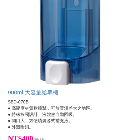
900ml 大容量給皂機
SBD-070B
● 高硬度材質耐撞擊，可放置溫差大之地區。
● 特殊按閥設計，液體會自動回吸。
● 開口大，方便填裝各式補充液。
● 外殼附鎖。
NT$400
$515