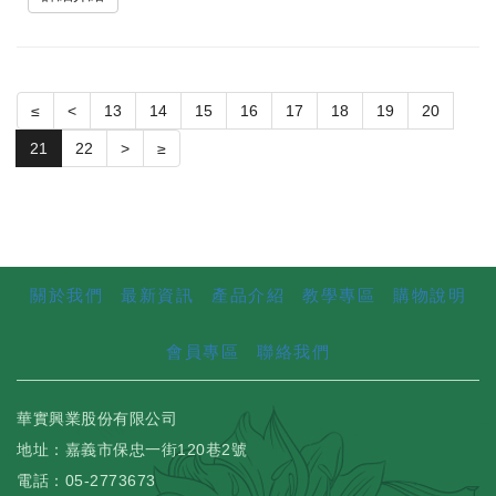
≤
<
13
14
15
16
17
18
19
20
21
22
>
≥
關於我們
最新資訊
產品介紹
教學專區
購物說明
會員專區
聯絡我們
華實興業股份有限公司
地址：嘉義市保忠一街120巷2號
電話：05-2773673