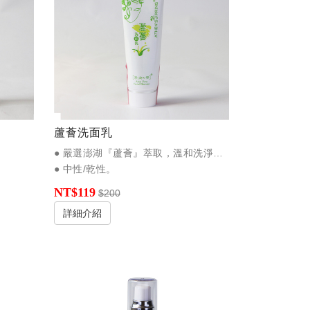
蘆薈洗面乳
● 嚴選澎湖『蘆薈』萃取，溫和洗淨力，洗後透亮不乾澀。
● 中性/乾性。
NT$119
$200
詳細介紹