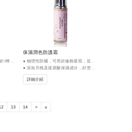
保濕潤色防護霜
● 甜橙/佛手柑/天竺葵/尤加利/松針/檸檬/生薑/羅勒/薰衣草/迷迭香/馬鬱蘭/鼠尾草
● 物理性防曬，可用於修飾遮瑕，並能改善肌膚暗沉膚色。
● 添加月桃及玻尿酸保濕成分，好塗抹，肌膚自然透亮。
詳細介紹
12
13
14
>
≥