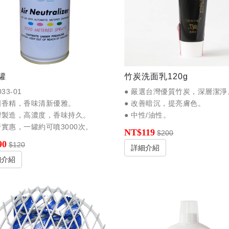
罐
竹炭洗面乳120g
033-01
● 嚴選台灣優質竹炭，深層潔淨
法國香精，香味清新優雅。
● 改善暗沉，提亮膚色。
台灣製造，高濃度，香味持久。
● 中性/油性。
濟實惠，一罐約可噴3000次。
NT$119
$200
90
$120
詳細介紹
細介紹