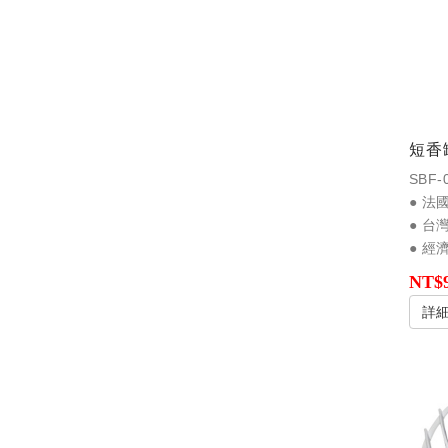
短香
SBF-
● 
● 
● 經
NT$
詳