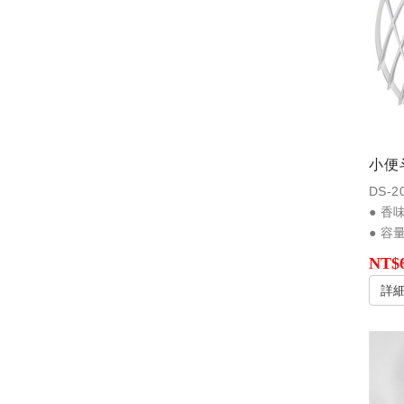
小便
DS-2
● 香
● 容
NT$
詳