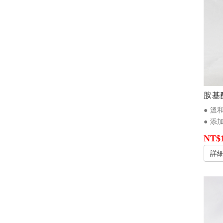
胺基
● 溫
● 
NT$1
詳