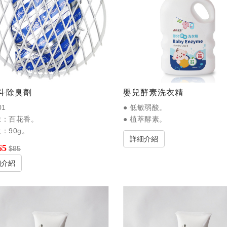
斗除臭劑
嬰兒酵素洗衣精
01
● 低敏弱酸。
味：百花香。
● 植萃酵素。
量：90g。
詳細介紹
65
$85
細介紹