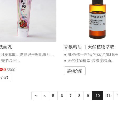
洗面乳
香氛精油 ▏天然植物萃取
● 獨特月桃萃取，潔淨與平衡肌膚油脂分泌。
性/乾性/油性。
● 天然植物植萃-高濃度精油。
380
$500
詳細介紹
細介紹
≤
<
5
6
7
8
9
10
11